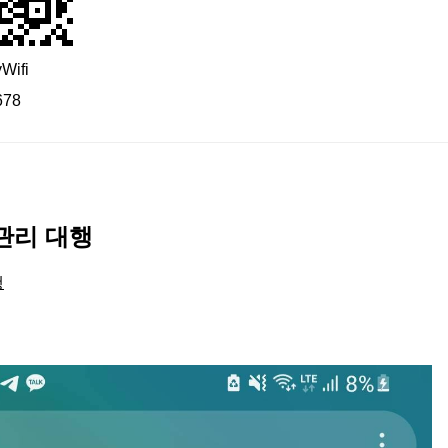
ifi
678
관리 대행
행