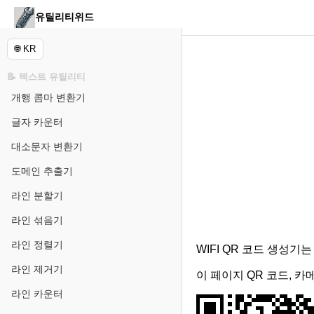
유틸리티위드
🌐 KR
📝 텍스트 유틸리티
개행 콤마 변환기
글자 카운터
대소문자 변환기
도메인 추출기
라인 분할기
라인 섞음기
라인 정렬기
WIFI QR 코드 생성
라인 제거기
이 페이지 QR 코드, 카
라인 카운터