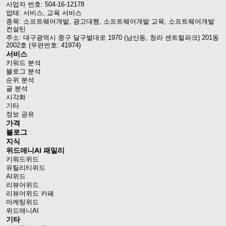
사업자 번호: 504-16-12178
업태: 서비스, 교육 서비스
종목: 소프트웨어개발, 광고대행, 소프트웨어개발 교육, 소프트웨어개발
컨설틴
주소: 대구광역시 중구 달구벌대로 1970 (남산동, 청라 센트럴파크) 201동
2002호 (우편번호: 41974)
서비스
키워드 분석
블로그 분석
순위 분석
글 분석
시각화
기타
정보 공유
가격
블로그
지식
위드애니AI 패밀리
키워드위드
유틸리티위드
AI위드
리뷰어위드
리뷰어위드 카페
마케팅위드
위드애니AI
기타