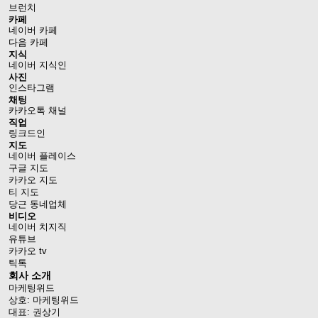
브런치
카페
네이버 카페
다음 카페
지식
네이버 지식인
사진
인스타그램
채팅
카카오톡 채널
직업
링크드인
지도
네이버 플레이스
구글 지도
카카오 지도
티 지도
당근 동네업체
비디오
네이버 치지직
유튜브
카카오 tv
틱톡
회사 소개
마케팅위드
상호: 마케팅위드
대표: 권상기