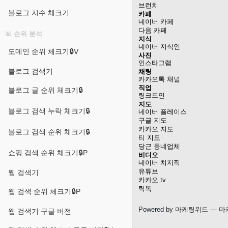
브런치
블로그 지수 체크기
카페
네이버 카페
다음 카페
📊 순위 분석
지식
네이버 지식인
도메인 순위 체크기🔒V
사진
인스타그램
블로그 검색기
채팅
카카오톡 채널
직업
블로그 글 순위 체크기🔒
링크드인
지도
블로그 검색 누락 체크기🔒
네이버 플레이스
구글 지도
카카오 지도
블로그 검색 순위 체크기🔒
티 지도
당근 동네업체
쇼핑 검색 순위 체크기🔒P
비디오
네이버 치지직
유튜브
웹 검색기
카카오 tv
틱톡
웹 검색 순위 체크기🔒P
Powered by
마케팅위드
— 마
웹 검색기 구글 버전