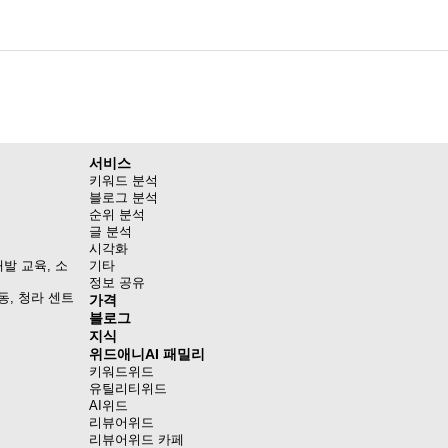
서비스
키워드 분석
블로그 분석
순위 분석
글 분석
시각화
발 교육, 소
기타
정보 공유
동, 청라 센트
가격
블로그
지식
위드애니AI 패밀리
키워드위드
유틸리티위드
AI위드
리뷰어위드
리뷰어위드 카페