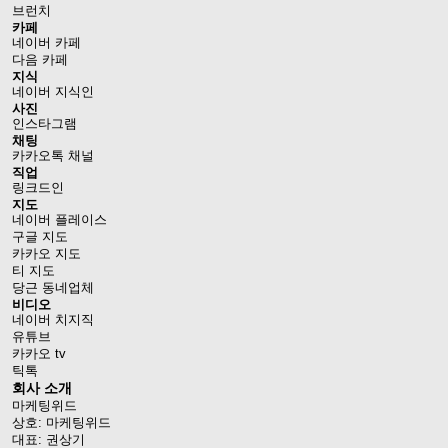
브런치
카페
네이버 카페
다음 카페
지식
네이버 지식인
사진
인스타그램
채팅
카카오톡 채널
직업
링크드인
지도
네이버 플레이스
구글 지도
카카오 지도
티 지도
당근 동네업체
비디오
네이버 치지직
유튜브
카카오 tv
틱톡
회사 소개
마케팅위드
상호: 마케팅위드
대표: 권상기