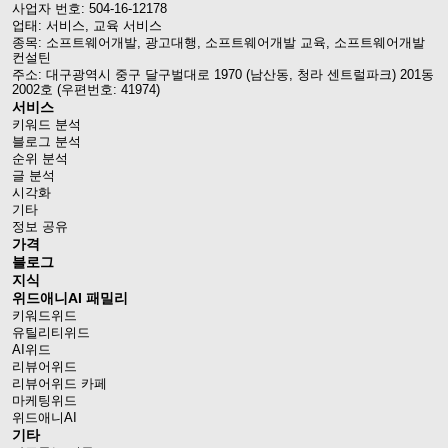
사업자 번호: 504-16-12178
업태: 서비스, 교육 서비스
종목: 소프트웨어개발, 광고대행, 소프트웨어개발 교육, 소프트웨어개발
컨설틴
주소: 대구광역시 중구 달구벌대로 1970 (남산동, 청라 센트럴파크) 201동
2002호 (우편번호: 41974)
서비스
키워드 분석
블로그 분석
순위 분석
글 분석
시각화
기타
정보 공유
가격
블로그
지식
위드애니AI 패밀리
키워드위드
유틸리티위드
AI위드
리뷰어위드
리뷰어위드 카페
마케팅위드
위드애니AI
기타