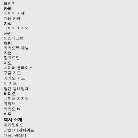
브런치
카페
네이버 카페
다음 카페
지식
네이버 지식인
사진
인스타그램
채팅
카카오톡 채널
직업
링크드인
지도
네이버 플레이스
구글 지도
카카오 지도
티 지도
당근 동네업체
비디오
네이버 치지직
유튜브
카카오 tv
틱톡
회사 소개
마케팅위드
상호: 마케팅위드
대표: 권상기