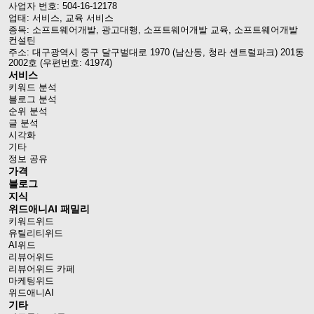
사업자 번호: 504-16-12178
업태: 서비스, 교육 서비스
종목: 소프트웨어개발, 광고대행, 소프트웨어개발 교육, 소프트웨어개발
컨설틴
주소: 대구광역시 중구 달구벌대로 1970 (남산동, 청라 센트럴파크) 201동
2002호 (우편번호: 41974)
서비스
키워드 분석
블로그 분석
순위 분석
글 분석
시각화
기타
정보 공유
가격
블로그
지식
위드애니AI 패밀리
키워드위드
유틸리티위드
AI위드
리뷰어위드
리뷰어위드 카페
마케팅위드
위드애니AI
기타