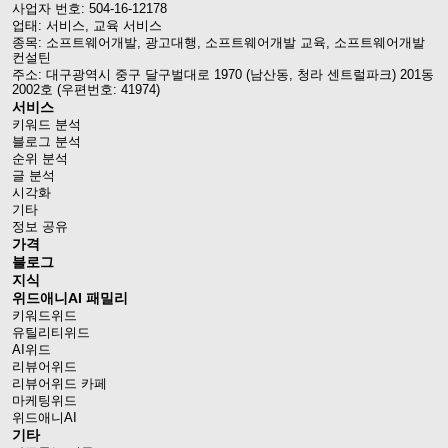
사업자 번호: 504-16-12178
업태: 서비스, 교육 서비스
종목: 소프트웨어개발, 광고대행, 소프트웨어개발 교육, 소프트웨어개발
컨설틴
주소: 대구광역시 중구 달구벌대로 1970 (남산동, 청라 센트럴파크) 201동
2002호 (우편번호: 41974)
서비스
키워드 분석
블로그 분석
순위 분석
글 분석
시각화
기타
정보 공유
가격
블로그
지식
위드애니AI 패밀리
키워드위드
유틸리티위드
AI위드
리뷰어위드
리뷰어위드 카페
마케팅위드
위드애니AI
기타