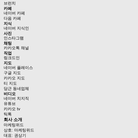
브런치
카페
네이버 카페
다음 카페
지식
네이버 지식인
사진
인스타그램
채팅
카카오톡 채널
직업
링크드인
지도
네이버 플레이스
구글 지도
카카오 지도
티 지도
당근 동네업체
비디오
네이버 치지직
유튜브
카카오 tv
틱톡
회사 소개
마케팅위드
상호: 마케팅위드
대표: 권상기