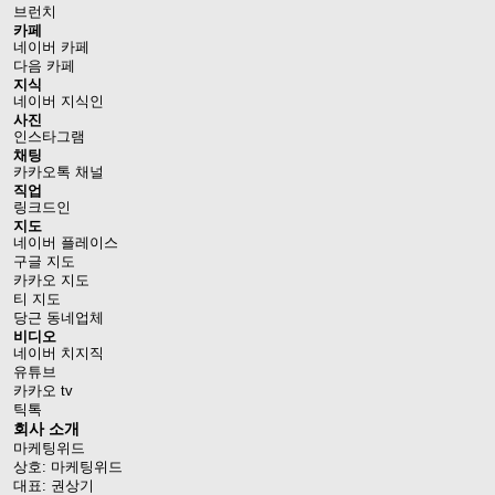
브런치
카페
네이버 카페
다음 카페
지식
네이버 지식인
사진
인스타그램
채팅
카카오톡 채널
직업
링크드인
지도
네이버 플레이스
구글 지도
카카오 지도
티 지도
당근 동네업체
비디오
네이버 치지직
유튜브
카카오 tv
틱톡
회사 소개
마케팅위드
상호: 마케팅위드
대표: 권상기