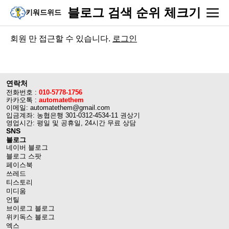
블로그 검색 순위 체크기
키워드위드
회원 만 접근할 수 있습니다.
로그인
연락처
전화번호 :
010-5778-1756
카카오톡 :
automatethem
이메일: automatethem@gmail.com
입금계좌: 농협은행 301-0312-4534-11 권상기
영업시간: 평일 및 공휴일, 24시간 무료 상담
SNS
블로그
네이버 블로그
블로그 스팟
페이스북
쓰레드
티스토리
미디움
언틸
브이로그 블로그
위키독스 블로그
엑스