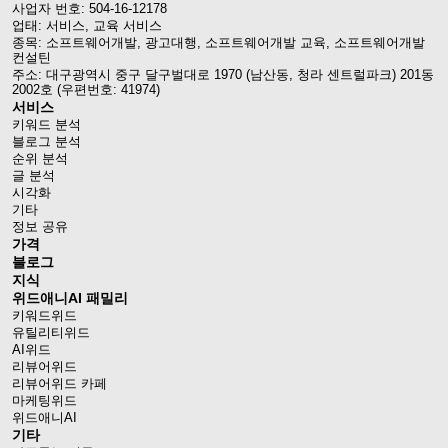
사업자 번호: 504-16-12178
업태: 서비스, 교육 서비스
종목: 소프트웨어개발, 광고대행, 소프트웨어개발 교육, 소프트웨어개발
컨설틴
주소: 대구광역시 중구 달구벌대로 1970 (남산동, 청라 센트럴파크) 201동
2002호 (우편번호: 41974)
서비스
키워드 분석
블로그 분석
순위 분석
글 분석
시각화
기타
정보 공유
가격
블로그
지식
위드애니AI 패밀리
키워드위드
유틸리티위드
AI위드
리뷰어위드
리뷰어위드 카페
마케팅위드
위드애니AI
기타