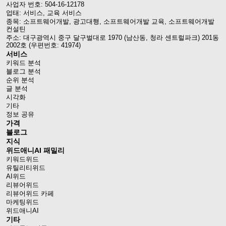
사업자 번호: 504-16-12178
업태: 서비스, 교육 서비스
종목: 소프트웨어개발, 광고대행, 소프트웨어개발 교육, 소프트웨어개발
컨설틴
주소: 대구광역시 중구 달구벌대로 1970 (남산동, 청라 센트럴파크) 201동
2002호 (우편번호: 41974)
서비스
키워드 분석
블로그 분석
순위 분석
글 분석
시각화
기타
정보 공유
가격
블로그
지식
위드애니AI 패밀리
키워드위드
유틸리티위드
AI위드
리뷰어위드
리뷰어위드 카페
마케팅위드
위드애니AI
기타