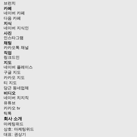
브런치
카페
네이버 카페
다음 카페
지식
네이버 지식인
사진
인스타그램
채팅
카카오톡 채널
직업
링크드인
지도
네이버 플레이스
구글 지도
카카오 지도
티 지도
당근 동네업체
비디오
네이버 치지직
유튜브
카카오 tv
틱톡
회사 소개
마케팅위드
상호: 마케팅위드
대표: 권상기